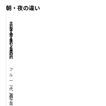
朝・夜の違い
主
お
タ
な
す
イ
効
す
ミ
果
め
ン
・
食
グ
目
材
的
フ
ル
ー
ツ
代
、
謝
野
ア
菜