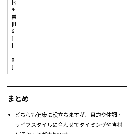
容
[
・
9
美
]
肌
[
6
]
[
1
0
]
まとめ
どちらも健康に役立ちますが、目的や体調・
ライフスタイルに合わせてタイミングや食材