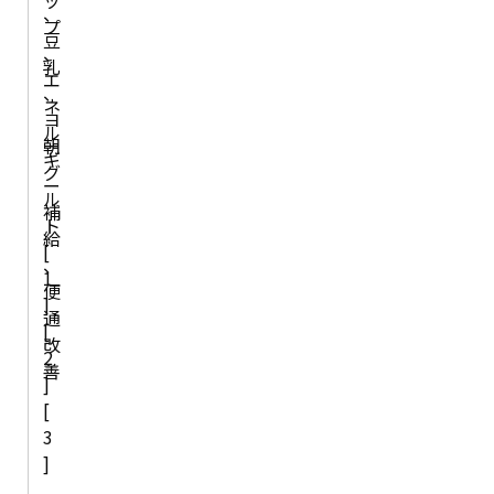
ッ
、
プ
豆
、
乳
エ
、
ネ
ヨ
ル
朝
ー
ギ
グ
ー
ル
補
ト
給
[
、
1
便
]
通
[
改
2
善
]
[
3
]