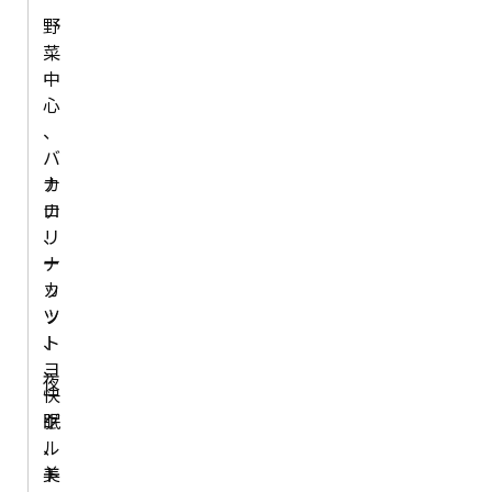
野
菜
中
心
、
バ
カ
ナ
ロ
ナ
リ
、
ー
ナ
カ
ッ
ッ
ツ
ト
、
、
ヨ
夜
快
ー
眠
グ
、
ル
美
ト