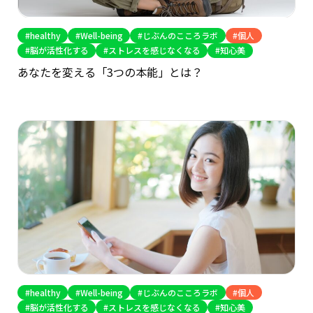
healthy
Well-being
じぶんのこころラボ
個人
脳が活性化する
ストレスを感じなくなる
知心美
あなたを変える「3つの本能」とは？
healthy
Well-being
じぶんのこころラボ
個人
脳が活性化する
ストレスを感じなくなる
知心美